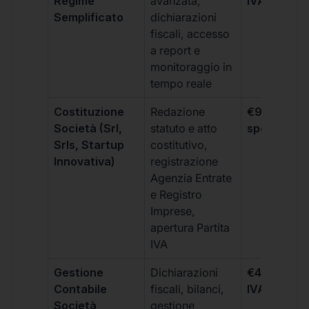
Regime
avanzata,
IVA/quadri
Semplificato
dichiarazioni
fiscali, accesso
a report e
monitoraggio in
tempo reale
Costituzione
Redazione
€99 + IVA 
Società (Srl,
statuto e atto
spese notar
Srls, Startup
costitutivo,
Innovativa)
registrazione
Agenzia Entrate
e Registro
Imprese,
apertura Partita
IVA
Gestione
Dichiarazioni
€499 +
Contabile
fiscali, bilanci,
IVA/quadri
Società
gestione