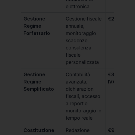
elettronica
Gestione
Gestione fiscale
€264 + IVA
Regime
annuale,
Forfettario
monitoraggio
scadenze,
consulenza
fiscale
personalizzata
Gestione
Contabilità
€333 +
Regime
avanzata,
IVA/quadri
Semplificato
dichiarazioni
fiscali, accesso
a report e
monitoraggio in
tempo reale
Costituzione
Redazione
€99 + IVA 