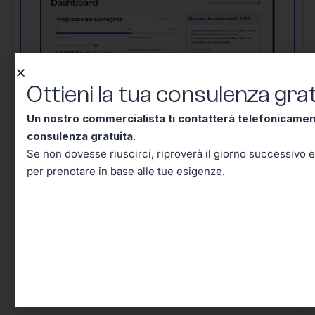
Ottieni la tua consulenza grat
Un nostro commercialista ti contatterà telefonicame
consulenza gratuita.
Un nostro commercialista ti contatterà
Se non dovesse riuscirci, riproverà il giorno successivo e
telefonicamente entro mezz’ora per una
per prenotare in base alle tue esigenze.
consulenza gratuita.
Se non dovesse
riuscirci, riproverà il giorno successivo e in
seguito riceverai un’email per prenotare in
base alle tue esigenze.