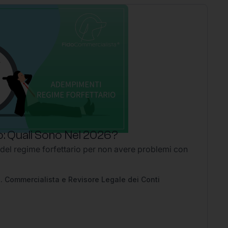
: Quali Sono Nel 2026?
P
 del regime forfettario per non avere problemi con
Li
2
Ap
pe
. Commercialista e Revisore Legale dei Conti