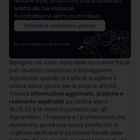
ascolterà per proporti la scelta fiscale più
adatta alle tue esigenze
Ti contattiamo entro pochi minuti.
Richiedi la consulenza gratuita
Non è richiesta carta di credito
Navigare nel vasto mare delle normative fiscali
può risultare complesso e scoraggiante,
soprattutto quando si tratta di scegliere il
codice ateco giusto per la propria attività.
Trovare
informazioni aggiornate, pratiche e
realmente applicabili
sul codice ateco
16.28.20 è di vitale importanza per gli
imprenditori, i freelance e i professionisti che
desiderano aprire una nuova partita IVA o
vogliono verificare la posizione fiscale della