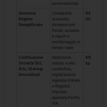
personalizzata
Gestione
Contabilità
€333 +
Regime
avanzata,
IVA/quadri
Semplificato
dichiarazioni
fiscali, accesso
a report e
monitoraggio in
tempo reale
Costituzione
Redazione
€99 + IVA 
Società (Srl,
statuto e atto
spese notar
Srls, Startup
costitutivo,
Innovativa)
registrazione
Agenzia Entrate
e Registro
Imprese,
apertura Partita
IVA