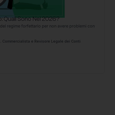
: Quali Sono Nel 2026?
P
 del regime forfettario per non avere problemi con
Li
2
Ap
pe
. Commercialista e Revisore Legale dei Conti