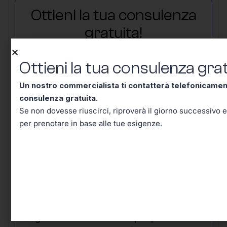
Ottieni la tua consulenza
gratuita!
Ottieni la tua consulenza grat
Un nostro commercialista ti contatterà telefonicame
consulenza gratuita.
Se non dovesse riuscirci, riproverà il giorno successivo e
per prenotare in base alle tue esigenze.
Un nostro commercialista ti contatterà
telefonicamente entro mezz’ora per una
consulenza gratuita.
Se non dovesse
riuscirci, riproverà il giorno successivo e in
seguito riceverai un’email per prenotare in