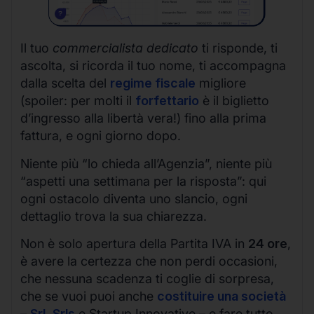
Il tuo
commercialista dedicato
ti risponde, ti
ascolta, si ricorda il tuo nome, ti accompagna
dalla scelta del
regime fiscale
migliore
(spoiler: per molti il
forfettario
è il biglietto
d’ingresso alla libertà vera!) fino alla prima
fattura, e ogni giorno dopo.
Niente più “lo chieda all’Agenzia”, niente più
“aspetti una settimana per la risposta”: qui
ogni ostacolo diventa uno slancio, ogni
dettaglio trova la sua chiarezza.
Non è solo apertura della Partita IVA in
24 ore
,
è avere la certezza che non perdi occasioni,
che nessuna scadenza ti coglie di sorpresa,
che se vuoi puoi anche
costituire una società
–
Srl
,
Srls
e Startup Innovative – e fare tutto