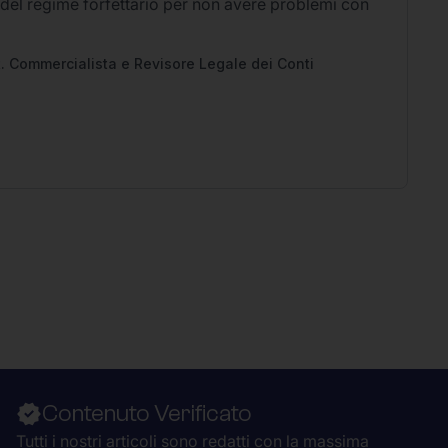
 del regime forfettario per non avere problemi con
Li
2
Ap
pe
. Commercialista e Revisore Legale dei Conti
Contenuto Verificato
Tutti i nostri articoli sono redatti con la massima