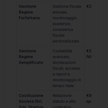
Gestione
Gestione fiscale
€264 + IVA
Regime
annuale,
Forfettario
monitoraggio
scadenze,
consulenza
fiscale
personalizzata
Gestione
Contabilità
€333 +
Regime
avanzata,
IVA/quadri
Semplificato
dichiarazioni
fiscali, accesso
a report e
monitoraggio in
tempo reale
Costituzione
Redazione
€99 + IVA 
Società (Srl,
statuto e atto
spese notar
Srls, Startup
costitutivo,