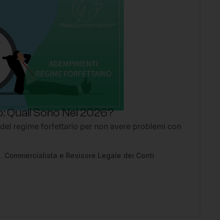
: Quali Sono Nel 2026?
P
 del regime forfettario per non avere problemi con
Li
2
Ap
pe
. Commercialista e Revisore Legale dei Conti