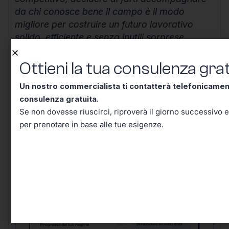
da chi conosce bene il campo è il modo
migliore per costruire un futuro lavorativo
solido, efficiente e senza inutili sorprese.
Continua a informarti, resta aggiornato e
Ottieni la tua consulenza grat
ricorda che ogni scelta ben ponderata oggi ti
mette al riparo domani.
Un nostro commercialista ti contatterà telefonicame
consulenza gratuita.
Se non dovesse riuscirci, riproverà il giorno successivo e
per prenotare in base alle tue esigenze.
Ottieni la tua consulenza
gratuita!