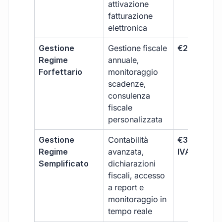
attivazione
fatturazione
elettronica
Gestione
Gestione fiscale
€264 + IVA
Regime
annuale,
Forfettario
monitoraggio
scadenze,
consulenza
fiscale
personalizzata
Gestione
Contabilità
€333 +
Regime
avanzata,
IVA/quadri
Semplificato
dichiarazioni
fiscali, accesso
a report e
monitoraggio in
tempo reale