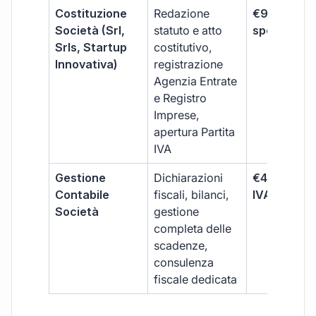
Costituzione
Redazione
€99 + IVA 
Società (Srl,
statuto e atto
spese notar
Srls, Startup
costitutivo,
Innovativa)
registrazione
Agenzia Entrate
e Registro
Imprese,
apertura Partita
IVA
Gestione
Dichiarazioni
€499 +
Contabile
fiscali, bilanci,
IVA/quadri
Società
gestione
completa delle
scadenze,
consulenza
fiscale dedicata