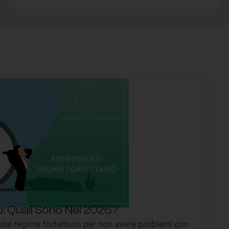
: Quali Sono Nel 2026?
P
 del regime forfettario per non avere problemi con
Li