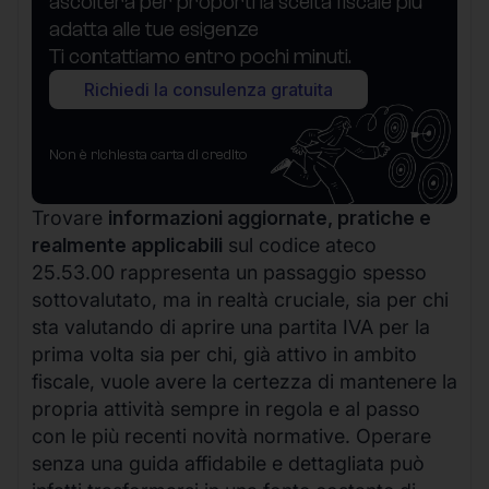
ascolterà per proporti la scelta fiscale più
adatta alle tue esigenze
Ti contattiamo entro pochi minuti.
Richiedi la consulenza gratuita
Non è richiesta carta di credito
Trovare
informazioni aggiornate, pratiche e
realmente applicabili
sul codice ateco
25.53.00 rappresenta un passaggio spesso
sottovalutato, ma in realtà cruciale, sia per chi
sta valutando di aprire una partita IVA per la
prima volta sia per chi, già attivo in ambito
fiscale, vuole avere la certezza di mantenere la
propria attività sempre in regola e al passo
con le più recenti novità normative. Operare
senza una guida affidabile e dettagliata può