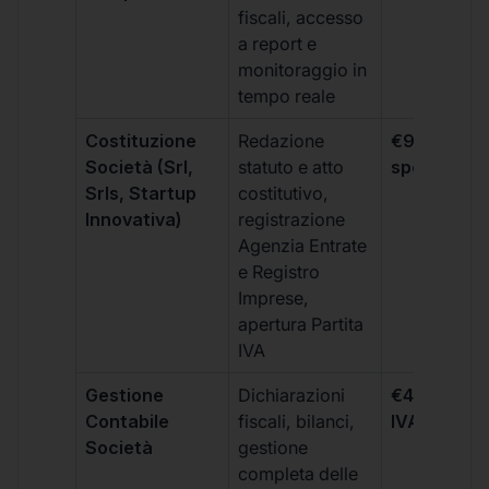
fiscali, accesso
a report e
monitoraggio in
tempo reale
Costituzione
Redazione
€99 + IVA 
Società (Srl,
statuto e atto
spese notar
Srls, Startup
costitutivo,
Innovativa)
registrazione
Agenzia Entrate
e Registro
Imprese,
apertura Partita
IVA
Gestione
Dichiarazioni
€499 +
Contabile
fiscali, bilanci,
IVA/quadri
Società
gestione
completa delle