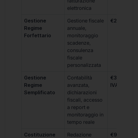
fatturazione
elettronica
Gestione
Gestione fiscale
€264 + IVA
Regime
annuale,
Forfettario
monitoraggio
scadenze,
consulenza
fiscale
personalizzata
Gestione
Contabilità
€333 +
Regime
avanzata,
IVA/quadri
Semplificato
dichiarazioni
fiscali, accesso
a report e
monitoraggio in
tempo reale
Costituzione
Redazione
€99 + IVA 