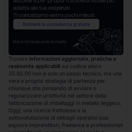
ascolterà per proporti la scelta fiscale più
adatta alle tue esigenze
Ti contattiamo entro pochi minuti.
Richiedi la consulenza gratuita
Non è richiesta carta di credito
Trovare
informazioni aggiornate, pratiche e
realmente applicabili
sul codice ateco
25.92.00 non è solo un passo tecnico, ma una
vera e propria strategia di partenza per
chiunque stia pensando di avviare o
regolarizzare un’attività nel settore della
fabbricazione di imballaggi in metallo leggero.
Oggi, una ricerca frettolosa o la
sottovalutazione di dettagli operativi può
esporre imprenditori, freelance e professionisti