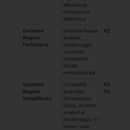
attivazione
fatturazione
elettronica
Gestione
Gestione fiscale
€264 + IVA
Regime
annuale,
Forfettario
monitoraggio
scadenze,
consulenza
fiscale
personalizzata
Gestione
Contabilità
€333 +
Regime
avanzata,
IVA/quadri
Semplificato
dichiarazioni
fiscali, accesso
a report e
monitoraggio in
tempo reale