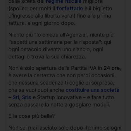
dalla scelta del
regime fiscale
migliore
(spoiler: per molti il
forfettario
è il biglietto
d’ingresso alla libertà vera!) fino alla prima
fattura, e ogni giorno dopo.
Niente più “lo chieda all’Agenzia”, niente più
“aspetti una settimana per la risposta”: qui
ogni ostacolo diventa uno slancio, ogni
dettaglio trova la sua chiarezza.
Non è solo apertura della Partita IVA in
24 ore
,
è avere la certezza che non perdi occasioni,
che nessuna scadenza ti coglie di sorpresa,
che se vuoi puoi anche
costituire una società
–
Srl
,
Srls
e Startup Innovative – e fare tutto
senza passare la notte a googlare moduli.
E la cosa più bella?
Non sei mai lasciato solo dopo il primo sì: ogni