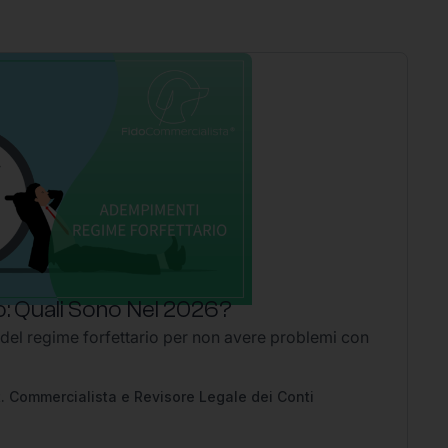
: Quali Sono Nel 2026?
P
 del regime forfettario per non avere problemi con
Li
2
Ap
pe
. Commercialista e Revisore Legale dei Conti