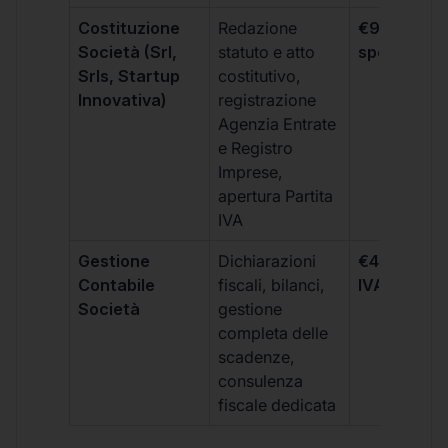
Costituzione
Redazione
€99 + IVA 
Società (Srl,
statuto e atto
spese notar
Srls, Startup
costitutivo,
Innovativa)
registrazione
Agenzia Entrate
e Registro
Imprese,
apertura Partita
IVA
Gestione
Dichiarazioni
€499 +
Contabile
fiscali, bilanci,
IVA/quadri
Società
gestione
completa delle
scadenze,
consulenza
fiscale dedicata