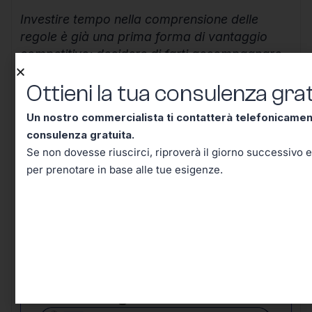
Investire tempo nella comprensione delle
regole è già una prima forma di vantaggio
competitivo; decidere di farti accompagnare
da chi conosce bene il campo è il modo
Ottieni la tua consulenza grat
migliore per costruire un futuro lavorativo
solido, efficiente e senza inutili sorprese.
Un nostro commercialista ti contatterà telefonicame
Continua a informarti, resta aggiornato e
consulenza gratuita.
ricorda che ogni scelta ben ponderata oggi ti
Se non dovesse riuscirci, riproverà il giorno successivo e
mette al riparo domani.
per prenotare in base alle tue esigenze.
Ottieni la tua consulenza
gratuita!