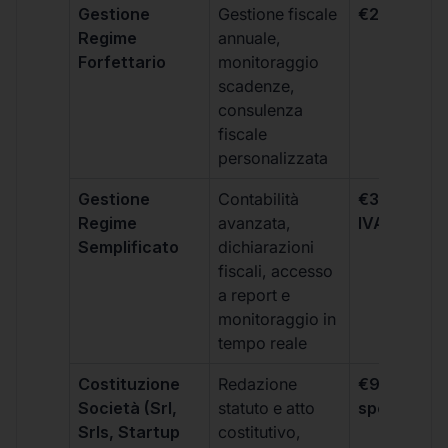
Gestione
Gestione fiscale
€264 + IVA
Regime
annuale,
Forfettario
monitoraggio
scadenze,
consulenza
fiscale
personalizzata
Gestione
Contabilità
€333 +
Regime
avanzata,
IVA/quadri
Semplificato
dichiarazioni
fiscali, accesso
a report e
monitoraggio in
tempo reale
Costituzione
Redazione
€99 + IVA 
Società (Srl,
statuto e atto
spese notar
Srls, Startup
costitutivo,