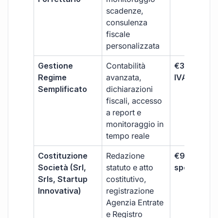
scadenze,
consulenza
fiscale
personalizzata
Gestione
Contabilità
€333 +
Regime
avanzata,
IVA/quadri
Semplificato
dichiarazioni
fiscali, accesso
a report e
monitoraggio in
tempo reale
Costituzione
Redazione
€99 + IVA 
Società (Srl,
statuto e atto
spese notar
Srls, Startup
costitutivo,
Innovativa)
registrazione
Agenzia Entrate
e Registro