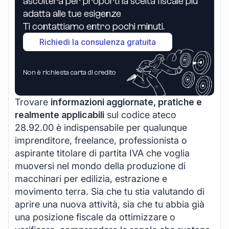
ascolterà per proporti la scelta fiscale più
adatta alle tue esigenze
Ti contattiamo entro pochi minuti.
Richiedi la consulenza gratuita
Non è richiesta carta di credito
Trovare
informazioni aggiornate, pratiche e
realmente applicabili
sul codice ateco
28.92.00 è indispensabile per qualunque
imprenditore, freelance, professionista o
aspirante titolare di partita IVA che voglia
muoversi nel mondo della produzione di
macchinari per edilizia, estrazione e
movimento terra. Sia che tu stia valutando di
aprire una nuova attività, sia che tu abbia già
una posizione fiscale da ottimizzare o