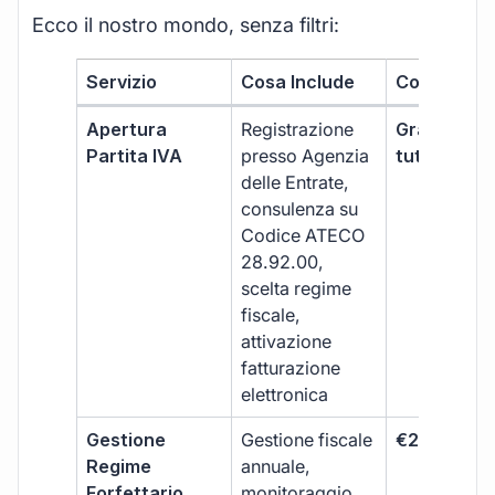
Ecco il nostro mondo, senza filtri:
Servizio
Cosa Include
Costo
Apertura
Registrazione
Gratis, incl
Partita IVA
presso Agenzia
tutti i piani
delle Entrate,
consulenza su
Codice ATECO
28.92.00,
scelta regime
fiscale,
attivazione
fatturazione
elettronica
Gestione
Gestione fiscale
€264 + IVA
Regime
annuale,
Forfettario
monitoraggio