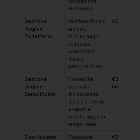
fatturazione
elettronica
Gestione
Gestione fiscale
€264 + IVA
Regime
annuale,
Forfettario
monitoraggio
scadenze,
consulenza
fiscale
personalizzata
Gestione
Contabilità
€333 +
Regime
avanzata,
IVA/quadri
Semplificato
dichiarazioni
fiscali, accesso
a report e
monitoraggio in
tempo reale
Costituzione
Redazione
€99 + IVA 