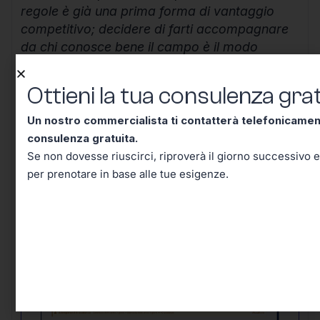
regole è già una prima forma di vantaggio
competitivo; decidere di farti accompagnare
da chi conosce bene il campo è il modo
migliore per costruire un futuro lavorativo
solido, efficiente e senza inutili sorprese.
Ottieni la tua consulenza grat
Continua a informarti, resta aggiornato e
Un nostro commercialista ti contatterà telefonicame
ricorda che ogni scelta ben ponderata oggi ti
consulenza gratuita.
mette al riparo domani.
Se non dovesse riuscirci, riproverà il giorno successivo e
per prenotare in base alle tue esigenze.
Ottieni la tua consulenza
gratuita!