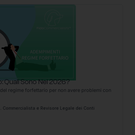
: Quali Sono Nel 2026?
P
 del regime forfettario per non avere problemi con
Li
2
Ap
pe
. Commercialista e Revisore Legale dei Conti