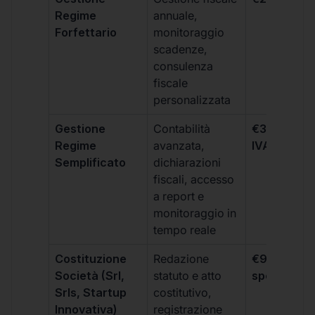
Regime
annuale,
Forfettario
monitoraggio
scadenze,
consulenza
fiscale
personalizzata
Gestione
Contabilità
€333 +
Regime
avanzata,
IVA/quadri
Semplificato
dichiarazioni
fiscali, accesso
a report e
monitoraggio in
tempo reale
Costituzione
Redazione
€99 + IVA 
Società (Srl,
statuto e atto
spese notar
Srls, Startup
costitutivo,
Innovativa)
registrazione