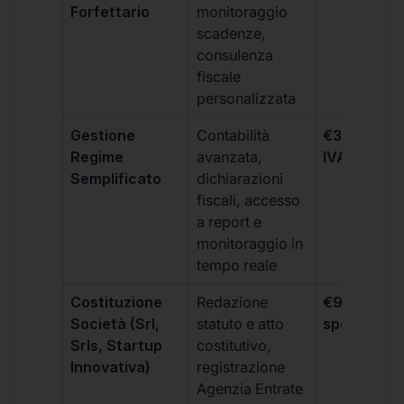
Forfettario
monitoraggio
scadenze,
consulenza
fiscale
personalizzata
Gestione
Contabilità
€333 +
Regime
avanzata,
IVA/quadri
Semplificato
dichiarazioni
fiscali, accesso
a report e
monitoraggio in
tempo reale
Costituzione
Redazione
€99 + IVA 
Società (Srl,
statuto e atto
spese notar
Srls, Startup
costitutivo,
Innovativa)
registrazione
Agenzia Entrate