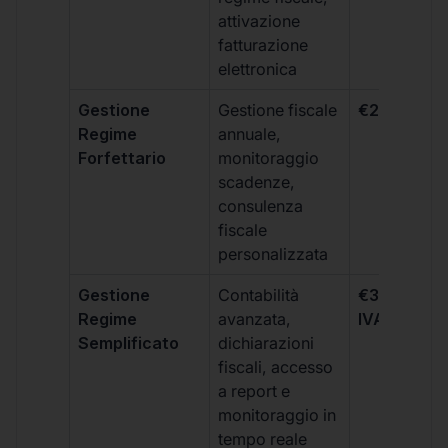
attivazione
fatturazione
elettronica
Gestione
Gestione fiscale
€264 + IVA
Regime
annuale,
Forfettario
monitoraggio
scadenze,
consulenza
fiscale
personalizzata
Gestione
Contabilità
€333 +
Regime
avanzata,
IVA/quadri
Semplificato
dichiarazioni
fiscali, accesso
a report e
monitoraggio in
tempo reale