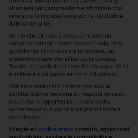
Arrivati a questo punto, hai davvero tutti gli
strumenti per comprendere e affrontare con
sicurezza le implicazioni pratiche del
Codice
ATECO 33.12.53
.
Quello che all’inizio poteva sembrare un
semplice dettaglio burocratico si rivela, nella
quotidianità di chi lavora e fa impresa, un
elemento chiave
che influenza la serenità
fiscale, le possibilità di crescita e la capacità di
pianificare ogni passo senza inutili ostacoli.
Abbiamo analizzato insieme non solo le
caratteristiche tecniche
e i
requisiti richiesti
,
ma anche le
opportunità
che una scelta
consapevole può portare sul piano fiscale e
contributivo.
Scegliere il
codice ateco
corretto, aggiornarsi
sugli obblighi, valutare le compatibilità e