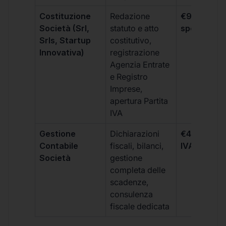
Costituzione
Redazione
€99 + IVA 
Società (Srl,
statuto e atto
spese notar
Srls, Startup
costitutivo,
Innovativa)
registrazione
Agenzia Entrate
e Registro
Imprese,
apertura Partita
IVA
Gestione
Dichiarazioni
€499 +
Contabile
fiscali, bilanci,
IVA/quadri
Società
gestione
completa delle
scadenze,
consulenza
fiscale dedicata