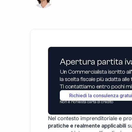
Apertura partita iv
Un Commercialista iscritto all
la scelta fiscale più adatta all
Ti contattiamo entro pochi min
Richiedi la consulenza gratu
Non è richiesta carta di credito
Nel contesto imprenditoriale e pr
pratiche e realmente applicabili
su