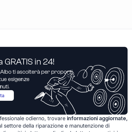
a GRATIS in 24!
’Albo ti ascolterà per proporti
e tue esigenze
uti.
ita
ofessionale odierno, trovare
informazioni aggiornate,
l settore della riparazione e manutenzione di