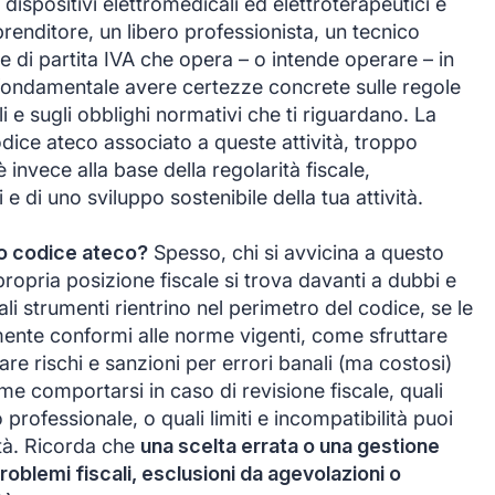
 dispositivi elettromedicali ed elettroterapeutici è
renditore, un libero professionista, un tecnico
re di partita IVA che opera – o intende operare – in
 fondamentale avere certezze concrete sulle regole
ili e sugli obblighi normativi che ti riguardano. La
odice ateco associato a queste attività, troppo
è invece alla base della regolarità fiscale,
 e di uno sviluppo sostenibile della tua attività.
to codice ateco?
Spesso, chi si avvicina a questo
propria posizione fiscale si trova davanti a dubbi e
i strumenti rientrino nel perimetro del codice, se le
amente conformi alle norme vigenti, come sfruttare
are rischi e sanzioni per errori banali (ma costosi)
me comportarsi in caso di revisione fiscale, quali
professionale, o quali limiti e incompatibilità puoi
vità. Ricorda che
una scelta errata o una gestione
oblemi fiscali, esclusioni da agevolazioni o