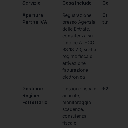
Servizio
Cosa Include
Costo
Apertura
Registrazione
Gratis, incl
Partita IVA
presso Agenzia
tutti i piani
delle Entrate,
consulenza su
Codice ATECO
33.18.20, scelta
regime fiscale,
attivazione
fatturazione
elettronica
Gestione
Gestione fiscale
€264 + IVA
Regime
annuale,
Forfettario
monitoraggio
scadenze,
consulenza
fiscale