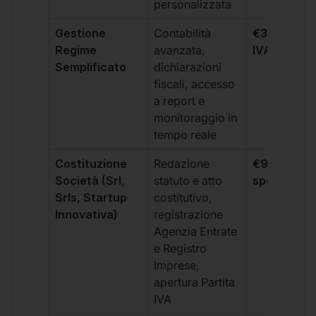
personalizzata
Gestione
Contabilità
€333 +
Regime
avanzata,
IVA/quadri
Semplificato
dichiarazioni
fiscali, accesso
a report e
monitoraggio in
tempo reale
Costituzione
Redazione
€99 + IVA 
Società (Srl,
statuto e atto
spese notar
Srls, Startup
costitutivo,
Innovativa)
registrazione
Agenzia Entrate
e Registro
Imprese,
apertura Partita
IVA