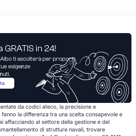
a GRATIS in 24!
’Albo ti ascolterà per proporti
e tue esigenze
uti.
ita
entate da codici ateco, la precisione e
 fanno la differenza tra una scelta consapevole e
ai affacciando al settore della gestione e del
smantellamento di strutture navali, trovare