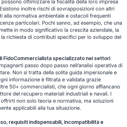
ossono ottimizzare la fiscalità della loro impresa
Esistono inoltre rischi di sovrapposizioni con altri
ati alla normativa ambientale e ostacoli frequenti
 licenze particolari. Pochi sanno, ad esempio, che una
mette in modo significativo la crescita aziendale, la
a richiesta di contributi specifici per lo sviluppo del
di FidoCommercialista specializzato nei settori
ompagnarti passo dopo passo nell’analisi operativa di
tare. Non si tratta della solita guida impersonale e
gni informazione è filtrata e validata grazie
 oltre 50+ commercialisti, che ogni giorno affiancano
ttore del recupero materiali industriali e navali. I
 offrirti non solo teoria e normativa, ma soluzioni
nte applicabili alla tua situazione.
sso, requisiti indispensabili, incompatibilità e