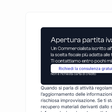
Apertura partita iv
Un Commercialista iscritto all
la scelta fiscale più adatta all
Ti contattiamo entro pochi min
Richiedi la consulenza gratu
Non è richiesta carta di credito
Quando si parla di attività regolam
l’aggiornamento delle informazioni
rischiosa improvvisazione. Se ti st
recupero materiali derivanti dallo 