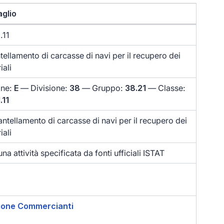
aglio
.11
ellamento di carcasse di navi per il recupero dei
iali
one:
E
— Divisione:
38
— Gruppo:
38.21
— Classe:
.11
ntellamento di carcasse di navi per il recupero dei
iali
na attività specificata da fonti ufficiali ISTAT
ione Commercianti