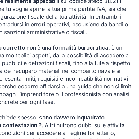
e realmente applicabili
sul codice ateco 38.21.11
he tu voglia aprire la tua prima partita IVA, sia che
gurazione fiscale della tua attività. In entrambi i
tradursi in errori operativi, esclusione da bandi o
in sanzioni amministrative o fiscali.
o corretto non è una formalità burocratica
: è un
molteplici aspetti, dalla possibilità di accedere a
pubblici e detrazioni fiscali, fino alla tutela rispetto
iera del recupero materiali nel comparto navale si
presenta limiti, requisiti e incompatibilità normativi
rché occorre affidarsi a una guida che non si limiti
mpagni l’imprenditore o il professionista con analisi
concrete per ogni fase.
i chiede spesso:
sono davvero inquadrato
o contestazioni?
. Altri nutrono dubbi sulle attività
ondizioni per accedere al regime forfettario,