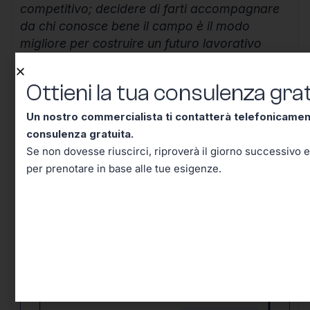
competitivo; decidere di farti accompagnare
da chi conosce bene il campo è il modo
migliore per costruire un futuro lavorativo
solido, efficiente e senza inutili sorprese.
Ottieni la tua consulenza grat
Continua a informarti, resta aggiornato e
ricorda che ogni scelta ben ponderata oggi ti
Un nostro commercialista ti contatterà telefonicame
mette al riparo domani.
consulenza gratuita.
Se non dovesse riuscirci, riproverà il giorno successivo e
per prenotare in base alle tue esigenze.
Ottieni la tua consulenza
gratuita!