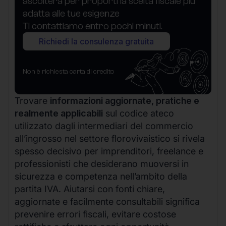
ascolterà per proporti la scelta fiscale più
adatta alle tue esigenze
Ti contattiamo entro pochi minuti.
Richiedi la consulenza gratuita
Non è richiesta carta di credito
Trovare
informazioni aggiornate, pratiche e
realmente applicabili
sul codice ateco
utilizzato dagli intermediari del commercio
all’ingrosso nel settore florovivaistico si rivela
spesso decisivo per imprenditori, freelance e
professionisti che desiderano muoversi in
sicurezza e competenza nell’ambito della
partita IVA. Aiutarsi con fonti chiare,
aggiornate e facilmente consultabili significa
prevenire errori fiscali, evitare costose