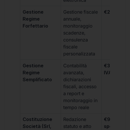
elettronica
Gestione
Gestione fiscale
€264 + IVA
Regime
annuale,
Forfettario
monitoraggio
scadenze,
consulenza
fiscale
personalizzata
Gestione
Contabilità
€333 +
Regime
avanzata,
IVA/quadri
Semplificato
dichiarazioni
fiscali, accesso
a report e
monitoraggio in
tempo reale
Costituzione
Redazione
€99 + IVA 
Società (Srl,
statuto e atto
spese notar