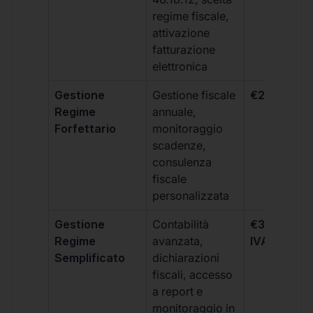
regime fiscale,
attivazione
fatturazione
elettronica
Gestione
Gestione fiscale
€264 + IVA
Regime
annuale,
Forfettario
monitoraggio
scadenze,
consulenza
fiscale
personalizzata
Gestione
Contabilità
€333 +
Regime
avanzata,
IVA/quadri
Semplificato
dichiarazioni
fiscali, accesso
a report e
monitoraggio in