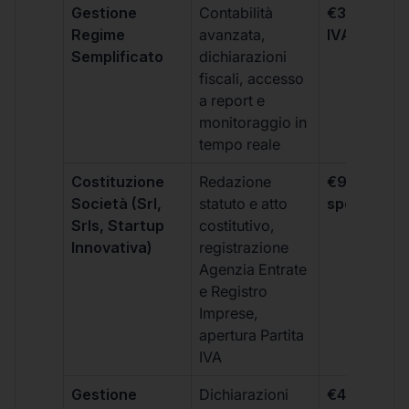
Gestione
Contabilità
€333 +
Regime
avanzata,
IVA/quadri
Semplificato
dichiarazioni
fiscali, accesso
a report e
monitoraggio in
tempo reale
Costituzione
Redazione
€99 + IVA 
Società (Srl,
statuto e atto
spese notar
Srls, Startup
costitutivo,
Innovativa)
registrazione
Agenzia Entrate
e Registro
Imprese,
apertura Partita
IVA
Gestione
Dichiarazioni
€499 +