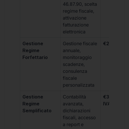
46.87.90, scelta
regime fiscale,
attivazione
fatturazione
elettronica
Gestione
Gestione fiscale
€264 + IVA
Regime
annuale,
Forfettario
monitoraggio
scadenze,
consulenza
fiscale
personalizzata
Gestione
Contabilità
€333 +
Regime
avanzata,
IVA/quadri
Semplificato
dichiarazioni
fiscali, accesso
a report e