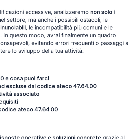
lificazioni eccessive, analizzeremo
non solo i
el settore, ma anche i possibili ostacoli, le
rinunciabili
, le incompatibilità più comuni e le
o. In questo modo, avrai finalmente un quadro
onsapevoli, evitando errori frequenti o passaggi a
re lo sviluppo della tua attività.
0 e cosa puoi farci
e ed escluse dal codice ateco 47.64.00
itività associato
equisiti
 codice ateco 47.64.00
risposte operative e soluzioni concrete
grazie al