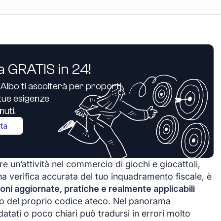
a GRATIS in 24!
’Albo ti ascolterà per proporti
e tue esigenze
uti.
ita
e un’attività nel commercio di giochi e giocattoli,
na verifica accurata del tuo inquadramento fiscale, è
oni aggiornate, pratiche e realmente applicabili
to del proprio codice ateco. Nel panorama
 datati o poco chiari può tradursi in errori molto