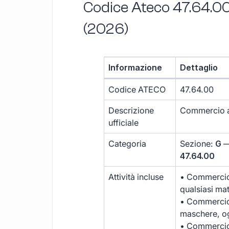
Codice Ateco 47.64.00
(2026)
Informazione
Dettaglio
Codice ATECO
47.64.00
Descrizione
Commercio al 
ufficiale
Categoria
Sezione:
G
—
47.64.00
Attività incluse
• Commercio a
qualsiasi mat
• Commercio a
maschere, ogg
• Commercio a