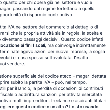
ro quanto per chi opera già nel settore e vuole
magari passando dal regime forfettario a quello
pportunità di risparmio contributivo.
ita IVA nel settore del commercio al dettaglio di
arsi che la propria attività sia in regola, la scelta e
o diventano passaggi decisivi. Questo codice infatti
ocazione ai fini fiscali
, ma coinvolge indirettamente
terminate agevolazioni per nuove imprese, la soglia
gevolati e, cosa spesso sottovalutata, l’esatta
puoi vendere.
stione superficiale del codice ateco – magari dettata
aprire subito la partita IVA – può, nel tempo,
li per il lancio, la perdita di occasioni di contributi
iscale o addirittura sanzioni per attività esercitata
ivo molti imprenditori, freelance e aspiranti titolari
egliere questo codice o un altro? Lo sto usando