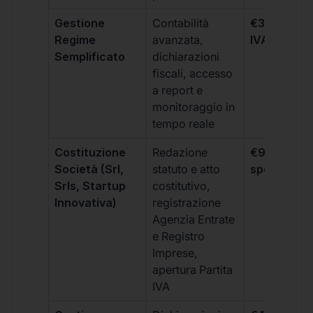
Gestione
Contabilità
€333 +
Regime
avanzata,
IVA/quadri
Semplificato
dichiarazioni
fiscali, accesso
a report e
monitoraggio in
tempo reale
Costituzione
Redazione
€99 + IVA 
Società (Srl,
statuto e atto
spese notar
Srls, Startup
costitutivo,
Innovativa)
registrazione
Agenzia Entrate
e Registro
Imprese,
apertura Partita
IVA