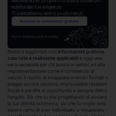
ascolterà per proporti la scelta fiscale più
adatta alle tue esigenze
Ti contattiamo entro pochi minuti.
Richiedi la consulenza gratuita
Non è richiesta carta di credito
Restare aggiornati con
informazioni pratiche,
concrete e realmente applicabili
è oggi una
vera necessità per chi lavora in settori ad alta
regolamentazione come il commercio di
veicoli: il rischio di incappare in errori formali o
peggio ancora sanzioni, imprevedibili revisioni
fiscali e perdita di opportunità è sempre dietro
l’angolo. Sia che tu stia progettando di avviare
la tua attività autonoma, sia che tu voglia solo
essere certo di aver individuato o inquadrato