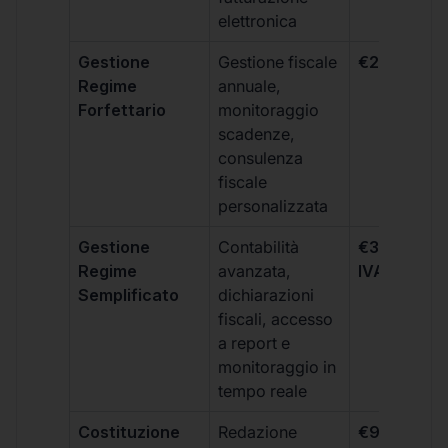
elettronica
Gestione
Gestione fiscale
€264 + IVA
Regime
annuale,
Forfettario
monitoraggio
scadenze,
consulenza
fiscale
personalizzata
Gestione
Contabilità
€333 +
Regime
avanzata,
IVA/quadri
Semplificato
dichiarazioni
fiscali, accesso
a report e
monitoraggio in
tempo reale
Costituzione
Redazione
€99 + IVA 