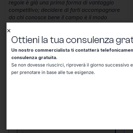
regole è già una prima forma di vantaggio
competitivo; decidere di farti accompagnare
da chi conosce bene il campo è il modo
migliore per costruire un futuro lavorativo
solido, efficiente e senza inutili sorprese.
Ottieni la tua consulenza grat
Continua a informarti, resta aggiornato e
Un nostro commercialista ti contatterà telefonicame
ricorda che ogni scelta ben ponderata oggi ti
consulenza gratuita.
mette al riparo domani.
Se non dovesse riuscirci, riproverà il giorno successivo e
per prenotare in base alle tue esigenze.
Ottieni la tua consulenza
gratuita!