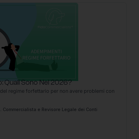
: Quali Sono Nel 2026?
P
 del regime forfettario per non avere problemi con
Li
2
Ap
pe
. Commercialista e Revisore Legale dei Conti