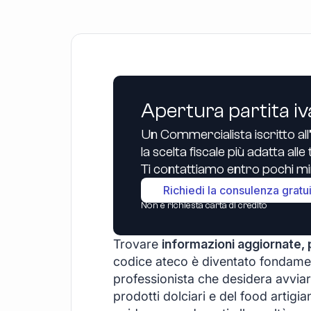
Apertura partita iv
Un Commercialista iscritto all
la scelta fiscale più adatta all
Ti contattiamo entro pochi min
Richiedi la consulenza gratu
Non è richiesta carta di credito
Trovare
informazioni aggiornate, 
codice ateco è diventato fondamen
professionista che desidera avviare
prodotti dolciari e del food artigi