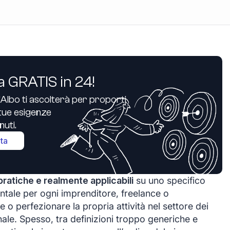
a GRATIS in 24!
’Albo ti ascolterà per proporti
e tue esigenze
uti.
ita
pratiche e realmente applicabili
su uno specifico
tale per ogni imprenditore, freelance o
 o perfezionare la propria attività nel settore dei
anale. Spesso, tra definizioni troppo generiche e