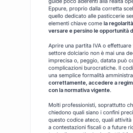
guide poco aderenti alla realtà ope
Eppure, proprio dalla corretta scel
quello dedicato alle pasticcerie s
elementi chiave come
la regolarità
versare e persino le opportunità d
Aprire una partita IVA o effettuare 
settore dolciario non è mai una de
imprecisa o, peggio, datata può co
complicazioni burocratiche. Il cod
una semplice formalità amministra
correttamente, accedere a regimi v
con la normativa vigente
.
Molti professionisti, soprattutto c
chiedono quali siano i confini prec
questo codice ateco, quali attività 
a contestazioni fiscali o a future ri