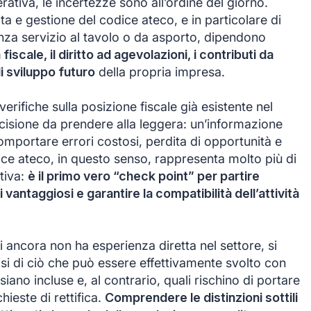
rativa, le incertezze sono all’ordine del giorno.
ta e gestione del codice ateco, e in particolare di
enza servizio al tavolo o da asporto, dipendono
 fiscale, il diritto ad agevolazioni, i contributi da
i sviluppo futuro
della propria impresa.
verifiche sulla posizione fiscale già esistente nel
cisione da prendere alla leggera: un’informazione
mportare errori costosi, perdita di opportunità e
ice ateco, in questo senso, rappresenta molto più di
tiva:
è il primo vero “check point” per partire
antaggiosi e garantire la compatibilità dell’attività
hi ancora non ha esperienza diretta nel settore, si
isi di ciò che può essere effettivamente svolto con
siano incluse e, al contrario, quali rischino di portare
chieste di rettifica.
Comprendere le distinzioni sottili