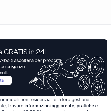
a GRATIS in 24!
’Albo ti ascolterà per proporti
e tue esigenze
uti.
ita
li immobili non residenziali e la loro gestione
nte, trovare
informazioni aggiornate, pratiche e