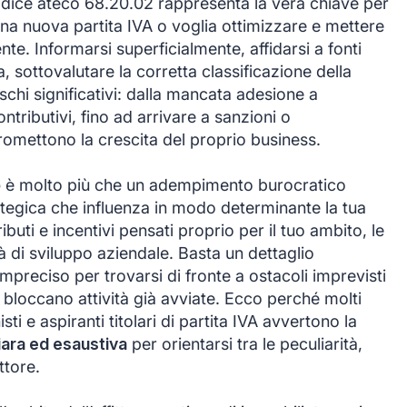
odice ateco 68.20.02 rappresenta la vera chiave per
una nuova partita IVA o voglia ottimizzare e mettere
ente. Informarsi superficialmente, affidarsi a fonti
 sottovalutare la corretta classificazione della
schi significativi: dalla mancata adesione a
ntributivi, fino ad arrivare a sanzioni o
omettono la crescita del proprio business.
o
è molto più che un adempimento burocratico
rategica che influenza in modo determinante la tua
ibuti e incentivi pensati proprio per il tuo ambito, le
tà di sviluppo aziendale. Basta un dettaglio
mpreciso per trovarsi di fronte a ostacoli imprevisti
, bloccano attività già avviate. Ecco perché molti
sti e aspiranti titolari di partita IVA avvertono la
iara ed esaustiva
per orientarsi tra le peculiarità,
ttore.