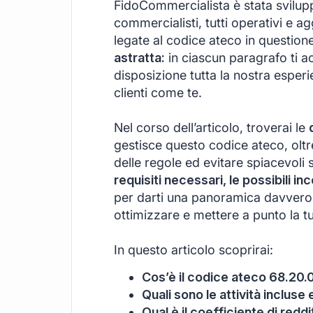
FidoCommercialista è stata svilu
commercialisti, tutti operativi e ag
legate al codice ateco in question
astratta:
in ciascun paragrafo ti
disposizione tutta la nostra esperie
clienti come te.
Nel corso dell’articolo, troverai le
gestisce questo codice ateco, oltre
delle regole ed evitare spiacevol
requisiti necessari, le possibili in
per darti una panoramica davvero 
ottimizzare e mettere a punto la tu
In questo articolo scoprirai:
Cos’è il codice ateco 68.20.0
Quali sono le attività inclus
Qual è il coefficiente di redd