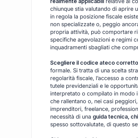
realmente applicabili
relative al c
chiunque stia valutando di aprire 
in regola la posizione fiscale esist
non specializzate o, peggio ancora,
propria attività, può comportare ri
specifiche agevolazioni e regimi co
inquadramenti sbagliati che compr
Scegliere il codice ateco corrett
formale. Si tratta di una scelta st
regolarità fiscale, l’accesso a contr
tutele previdenziali e le opportuni
interpretato o compilato in modo i
che rallentano o, nei casi peggiori
imprenditori, freelance, professioni
necessità di una
guida tecnica, ch
spesso sottovalutate, di questo se