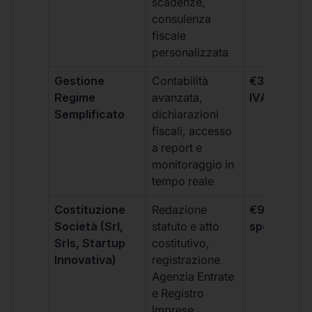
scadenze,
consulenza
fiscale
personalizzata
Gestione
Contabilità
€333 +
Regime
avanzata,
IVA/quadri
Semplificato
dichiarazioni
fiscali, accesso
a report e
monitoraggio in
tempo reale
Costituzione
Redazione
€99 + IVA 
Società (Srl,
statuto e atto
spese notar
Srls, Startup
costitutivo,
Innovativa)
registrazione
Agenzia Entrate
e Registro
Imprese,