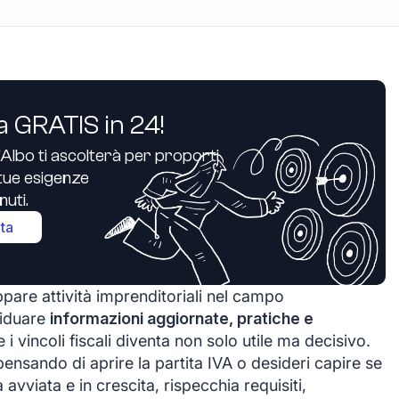
a GRATIS in 24!
’Albo ti ascolterà per proporti
e tue esigenze
uti.
ita
ppare attività imprenditoriali nel campo
viduare
informazioni aggiornate, pratiche e
i vincoli fiscali diventa non solo utile ma decisivo.
 pensando di aprire la partita IVA o desideri capire se
 avviata e in crescita, rispecchia requisiti,