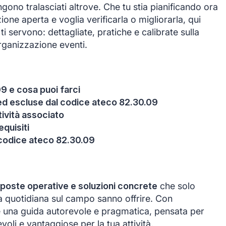
no tralasciati altrove. Che tu stia pianificando ora
zione aperta e voglia verificarla o migliorarla, qui
ti servono: dettagliate, pratiche e calibrate sulla
organizzazione eventi.
9 e cosa puoi farci
e ed escluse dal codice ateco 82.30.09
itività associato
equisiti
 codice ateco 82.30.09
sposte operative e soluzioni concrete
che solo
za quotidiana sul campo sanno offrire. Con
 una guida autorevole e pragmatica, pensata per
voli e vantaggiose per la tua attività.