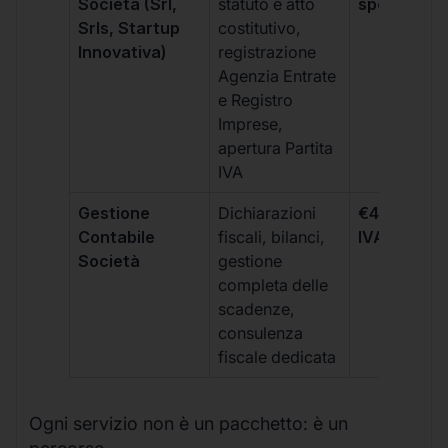
Società (Srl,
statuto e atto
spese notar
Srls, Startup
costitutivo,
Innovativa)
registrazione
Agenzia Entrate
e Registro
Imprese,
apertura Partita
IVA
Gestione
Dichiarazioni
€499 +
Contabile
fiscali, bilanci,
IVA/quadri
Società
gestione
completa delle
scadenze,
consulenza
fiscale dedicata
Ogni servizio non è un pacchetto: è un