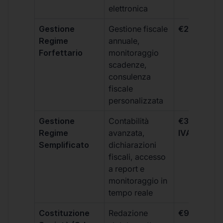
elettronica
Gestione
Gestione fiscale
€264 + IVA
Regime
annuale,
Forfettario
monitoraggio
scadenze,
consulenza
fiscale
personalizzata
Gestione
Contabilità
€333 +
Regime
avanzata,
IVA/quadri
Semplificato
dichiarazioni
fiscali, accesso
a report e
monitoraggio in
tempo reale
Costituzione
Redazione
€99 + IVA 