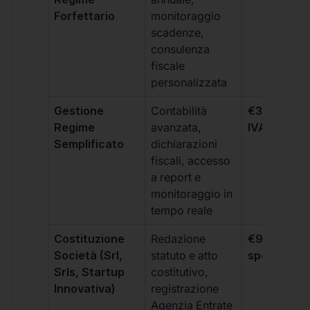
Forfettario
monitoraggio
scadenze,
consulenza
fiscale
personalizzata
Gestione
Contabilità
€333 +
Regime
avanzata,
IVA/quadri
Semplificato
dichiarazioni
fiscali, accesso
a report e
monitoraggio in
tempo reale
Costituzione
Redazione
€99 + IVA 
Società (Srl,
statuto e atto
spese notar
Srls, Startup
costitutivo,
Innovativa)
registrazione
Agenzia Entrate