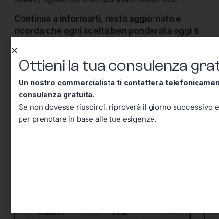
Continua a informarti, resta aggiornato e
ricorda che ogni scelta ben ponderata oggi ti
mette al riparo domani.
Ottieni la tua consulenza grat
Un nostro commercialista ti contatterà telefonicame
consulenza gratuita.
Se non dovesse riuscirci, riproverà il giorno successivo e
Ottieni la tua consulenza
per prenotare in base alle tue esigenze.
gratuita!