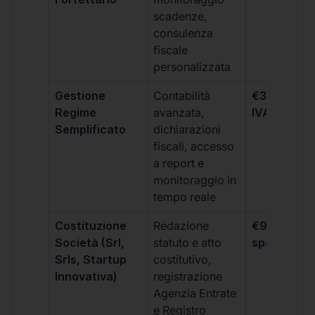
scadenze,
consulenza
fiscale
personalizzata
Gestione
Contabilità
€333 +
Regime
avanzata,
IVA/quadri
Semplificato
dichiarazioni
fiscali, accesso
a report e
monitoraggio in
tempo reale
Costituzione
Redazione
€99 + IVA 
Società (Srl,
statuto e atto
spese notar
Srls, Startup
costitutivo,
Innovativa)
registrazione
Agenzia Entrate
e Registro