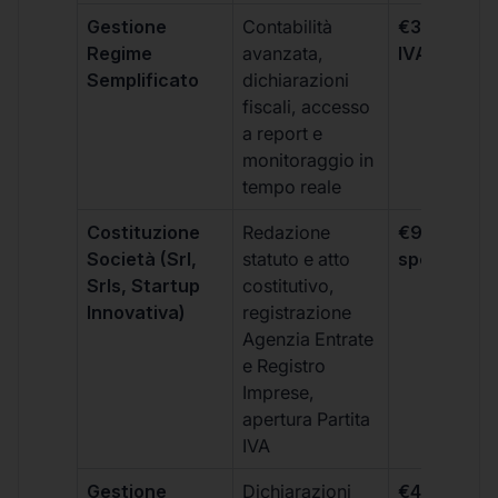
Gestione
Contabilità
€333 +
Regime
avanzata,
IVA/quadri
Semplificato
dichiarazioni
fiscali, accesso
a report e
monitoraggio in
tempo reale
Costituzione
Redazione
€99 + IVA 
Società (Srl,
statuto e atto
spese notar
Srls, Startup
costitutivo,
Innovativa)
registrazione
Agenzia Entrate
e Registro
Imprese,
apertura Partita
IVA
Gestione
Dichiarazioni
€499 +