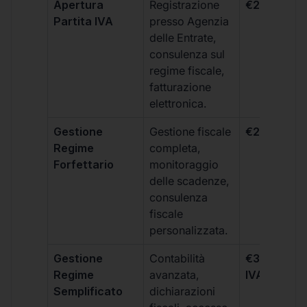
Apertura
Registrazione
€264 + IVA
Partita IVA
presso Agenzia
delle Entrate,
consulenza sul
regime fiscale,
fatturazione
elettronica.
Gestione
Gestione fiscale
€264 + IVA
Regime
completa,
Forfettario
monitoraggio
delle scadenze,
consulenza
fiscale
personalizzata.
Gestione
Contabilità
€333 +
Regime
avanzata,
IVA/quadri
Semplificato
dichiarazioni