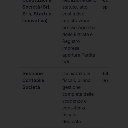
Costituzione
Redazione dello
€99 + IVA 
Società (Srl,
statuto, atto
spese notar
Srls, Startup
costitutivo,
Innovativa)
registrazione
presso Agenzia
delle Entrate e
Registro
Imprese,
apertura Partita
IVA.
Gestione
Dichiarazioni
€499 +
Contabile
fiscali, bilanci,
IVA/quadri
Società
gestione
completa delle
scadenze e
consulenza
fiscale
dedicata.