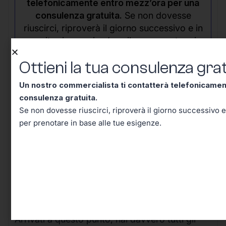
telefonicamente entro mezz’ora per una
consulenza gratuita.
Se non dovesse
riuscirci, riproverà il giorno successivo e in
seguito riceverai un’email per prenotare in
base alle tue esigenze.
Ottieni la tua consulenza grat
Un nostro commercialista ti contatterà telefonicame
consulenza gratuita.
Se non dovesse riuscirci, riproverà il giorno successivo e
per prenotare in base alle tue esigenze.
Conclusione – Tutto Quello
Che Dovevi Sapere Sul Codice
Tributo 1671, Adesso lo Sai!
Arrivati a questo punto, hai davvero tutti gli