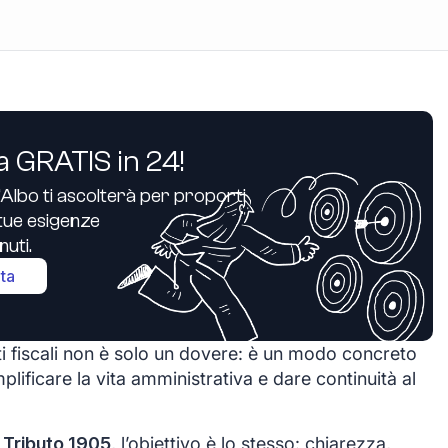
a GRATIS in 24!
’Albo ti ascolterà per proporti
e tue esigenze
uti.
ita
i fiscali non è solo un dovere: è un modo concreto
plificare la vita amministrativa e dare continuità al
 Tributo 1905
, l’obiettivo è lo stesso: chiarezza,