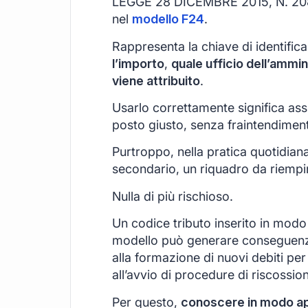
LEGGE 28 DICEMBRE 2015, N. 208) 
nel
modello F24
.
Rappresenta la chiave di identific
l’importo
,
quale ufficio dell’ammin
viene attribuito
.
Usarlo correttamente significa ass
posto giusto, senza fraintendimenti
Purtroppo, nella pratica quotidian
secondario, un riquadro da riempir
Nulla di più rischioso.
Un codice tributo inserito in modo 
modello può generare conseguenz
alla formazione di nuovi debiti per 
all’avvio di procedure di riscossio
Per questo,
conoscere in modo appr