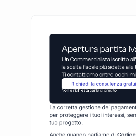
Apertura partita iv
Un Commercialista iscritto all
la scelta fiscale più adatta all
Ti contattiamo entro pochi min
Richiedi la consulenza gratu
Non è richiesta carta di credito
La corretta gestione dei pagament
per proteggere i tuoi interessi, sem
tuo progetto.
Anche quando parliamo di
Codice