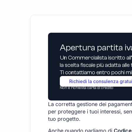
Apertura partita iv
Un Commercialista iscritto all
la scelta fiscale più adatta all
Ti contattiamo entro pochi min
Richiedi la consulenza gratu
Non è richiesta carta di credito
La corretta gestione dei pagament
per proteggere i tuoi interessi, sem
tuo progetto.
Anche quando parliamo di
Codice