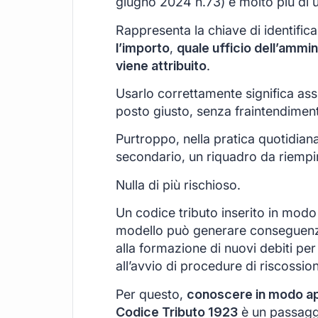
giugno 2024 n.73) è molto più di 
Rappresenta la chiave di identific
l’importo
,
quale ufficio dell’ammin
viene attribuito
.
Usarlo correttamente significa ass
posto giusto, senza fraintendimenti
Purtroppo, nella pratica quotidian
secondario, un riquadro da riempir
Nulla di più rischioso.
Un codice tributo inserito in modo 
modello può generare conseguenz
alla formazione di nuovi debiti per 
all’avvio di procedure di riscossio
Per questo,
conoscere in modo appr
Codice Tributo 1923
è un passaggi