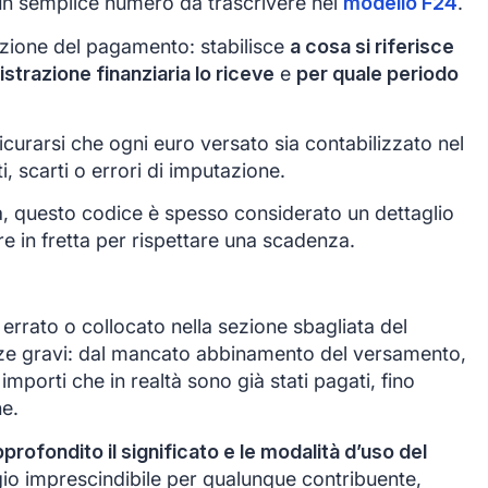
un semplice numero da trascrivere nel
modello F24
.
azione del pagamento: stabilisce
a cosa si riferisce
istrazione finanziaria lo riceve
e
per quale periodo
icurarsi che ogni euro versato sia contabilizzato nel
, scarti o errori di imputazione.
a, questo codice è spesso considerato un dettaglio
e in fretta per rispettare una scadenza.
errato o collocato nella sezione sbagliata del
e gravi: dal mancato abbinamento del versamento,
importi che in realtà sono già stati pagati, fino
ne.
ofondito il significato e le modalità d’uso del
o imprescindibile per qualunque contribuente,