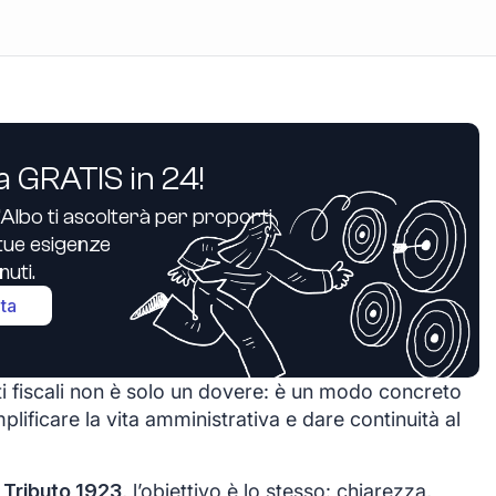
a GRATIS in 24!
’Albo ti ascolterà per proporti
e tue esigenze
uti.
ita
i fiscali non è solo un dovere: è un modo concreto
plificare la vita amministrativa e dare continuità al
 Tributo 1923
, l’obiettivo è lo stesso: chiarezza,