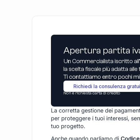
Apertura partita iv
Un Commercialista iscritto all
la scelta fiscale più adatta all
Ti contattiamo entro pochi min
Richiedi la consulenza gratu
Non è richiesta carta di credito
La corretta gestione dei pagament
per proteggere i tuoi interessi, sem
tuo progetto.
Anche quando parliamo di
Codice