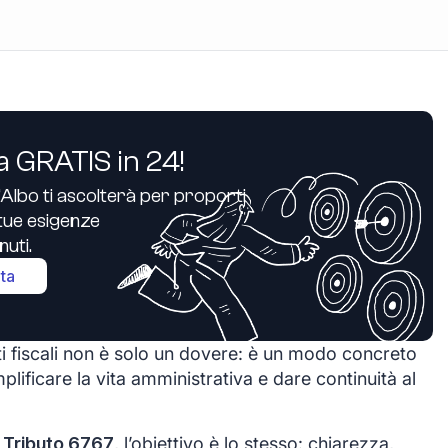
a GRATIS in 24!
’Albo ti ascolterà per proporti
e tue esigenze
uti.
ita
i fiscali non è solo un dovere: è un modo concreto
plificare la vita amministrativa e dare continuità al
 Tributo 6767
, l’obiettivo è lo stesso: chiarezza,