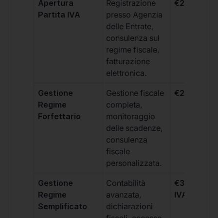
Apertura
Registrazione
€264 + IVA
Partita IVA
presso Agenzia
delle Entrate,
consulenza sul
regime fiscale,
fatturazione
elettronica.
Gestione
Gestione fiscale
€264 + IVA
Regime
completa,
Forfettario
monitoraggio
delle scadenze,
consulenza
fiscale
personalizzata.
Gestione
Contabilità
€333 +
Regime
avanzata,
IVA/quadri
Semplificato
dichiarazioni
fiscali, accesso