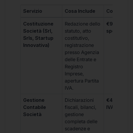
Servizio
Cosa Include
Costo
Costituzione
Redazione dello
€99 + IVA 
Società (Srl,
statuto, atto
spese notar
Srls, Startup
costitutivo,
Innovativa)
registrazione
presso Agenzia
delle Entrate e
Registro
Imprese,
apertura Partita
IVA.
Gestione
Dichiarazioni
€499 +
Contabile
fiscali, bilanci,
IVA/quadri
Società
gestione
completa delle
scadenze e