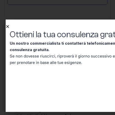
Ottieni la tua consulenza grat
Conclusione – Tutto Quello
Un nostro commercialista ti contatterà telefonicame
Che Dovevi Sapere Sul Codice
consulenza gratuita.
Tributo 6958, Adesso lo Sai!
Se non dovesse riuscirci, riproverà il giorno successivo e
per prenotare in base alle tue esigenze.
Arrivati a questo punto, hai davvero tutti gli
strumenti per comprendere e affrontare con
sicurezza le implicazioni pratiche del
Codice
Tributo 6958
.
Quello che all’inizio poteva sembrare un
semplice dettaglio burocratico si rivela, nella