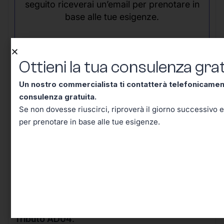
seguito riceverai un’email per prenotare in
base alle tue esigenze.
Ottieni la tua consulenza grat
Un nostro commercialista ti contatterà telefonicame
consulenza gratuita.
Conclusione – Tutto Quello
Se non dovesse riuscirci, riproverà il giorno successivo e
per prenotare in base alle tue esigenze.
Che Dovevi Sapere Sul Codice
Tributo AD04, Adesso lo Sai!
Arrivati a questo punto, hai davvero tutti gli
strumenti per comprendere e affrontare con
sicurezza le implicazioni pratiche del
Codice
Tributo AD04
.