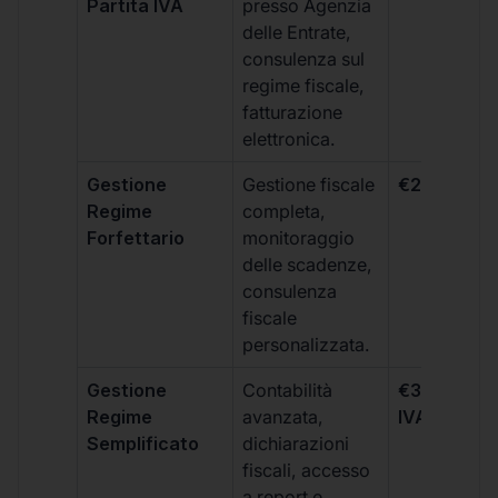
Partita IVA
presso Agenzia
delle Entrate,
consulenza sul
regime fiscale,
fatturazione
elettronica.
Gestione
Gestione fiscale
€264 + IVA
Regime
completa,
Forfettario
monitoraggio
delle scadenze,
consulenza
fiscale
personalizzata.
Gestione
Contabilità
€333 +
Regime
avanzata,
IVA/quadri
Semplificato
dichiarazioni
fiscali, accesso
a report e