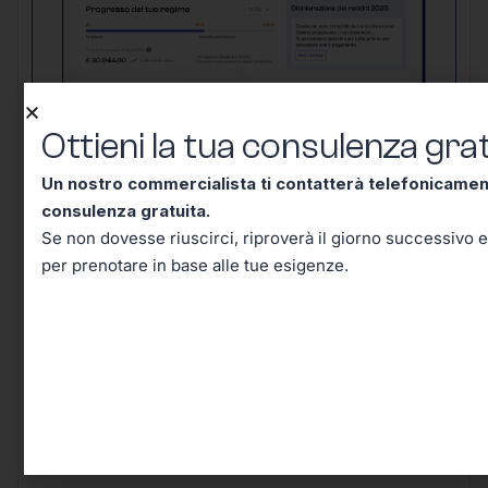
Ottieni la tua consulenza grat
Un nostro commercialista ti contatterà telefonicame
Un nostro commercialista ti contatterà
consulenza gratuita.
telefonicamente entro mezz’ora per una
Se non dovesse riuscirci, riproverà il giorno successivo e
consulenza gratuita.
Se non dovesse
per prenotare in base alle tue esigenze.
riuscirci, riproverà il giorno successivo e in
seguito riceverai un’email per prenotare in
base alle tue esigenze.