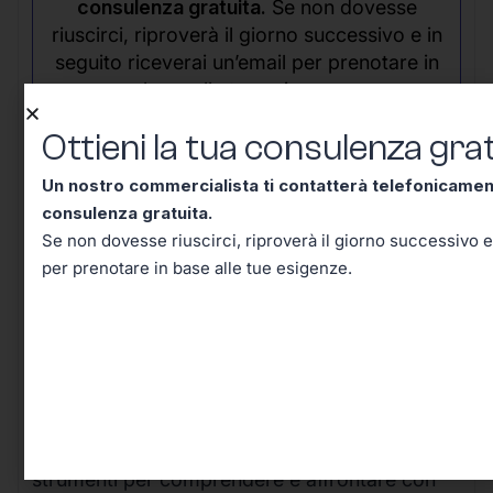
consulenza gratuita.
Se non dovesse
riuscirci, riproverà il giorno successivo e in
seguito riceverai un’email per prenotare in
base alle tue esigenze.
Ottieni la tua consulenza grat
Un nostro commercialista ti contatterà telefonicame
consulenza gratuita.
Se non dovesse riuscirci, riproverà il giorno successivo e
per prenotare in base alle tue esigenze.
Conclusione – Tutto Quello
Che Dovevi Sapere Sul Codice
Tributo TF54, Adesso lo Sai!
Arrivati a questo punto, hai davvero tutti gli
strumenti per comprendere e affrontare con