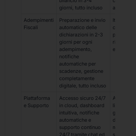
bilancio in 3-4
con ritardi
giorni, tutto incluso
aggiuntivi
Adempimenti
Preparazione e invio
Iter manua
Fiscali
automatico delle
costi aggi
dichiarazioni in 2-3
per ogni p
giorni per ogni
rischio di 
adempimento,
e dimenti
notifiche
automatiche per
scadenze, gestione
completamente
digitale, tutto incluso
Piattaforma
Accesso sicuro 24/7
Accesso
e Supporto
in cloud, dashboard
limitato,
intuitiva, notifiche
gestione
automatiche e
document
supporto continuo
manuale,
24/7 tramite chat ed
supporto