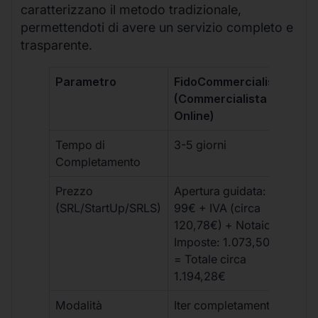
caratterizzano il metodo tradizionale,
permettendoti di avere un servizio completo e
trasparente.
Parametro
FidoCommercialista
Com
(Commercialista
Tra
Online)
Tempo di
3-5 giorni
10-
Completamento
Prezzo
Apertura guidata:
€10
(SRL/StartUp/SRLS)
99€ + IVA (circa
+ s
120,78€) + Notaio e
ext
Imposte: 1.073,50€
= Totale circa
1.194,28€
Modalità
Iter completamente
Iter