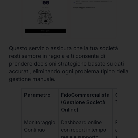
Questo servizio assicura che la tua società
resti sempre in regola e ti consenta di
prendere decisioni strategiche basate su dati
accurati, eliminando ogni problema tipico della
gestione manuale.
Parametro
FidoCommercialista
Commerci
(Gestione Società
Tradizion
Online)
Monitoraggio
Dashboard online
Report ma
Continuo
con report in tempo
aggiorna
reale e supporto
sporadici