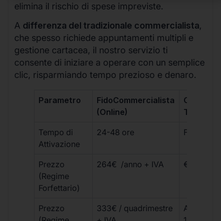
elimina il rischio di spese impreviste.
A
differenza del tradizionale commercialista
,
che spesso richiede appuntamenti multipli e
gestione cartacea, il nostro servizio ti
consente di iniziare a operare con un semplice
clic, risparmiando tempo prezioso e denaro.
Parametro
FidoCommercialista
Commerci
(Online)
Tradizion
Tempo di
24-48 ore
Fino a 30 
Attivazione
Prezzo
264€ /anno + IVA
€500 – €
(Regime
Forfettario)
Prezzo
333€ / quadrimestre
A partire 
(Regime
+ IVA
1800 € + 