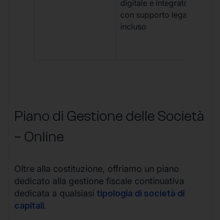
digitale e integrato,
fra
con supporto legale
doc
incluso
car
app
mul
Piano di Gestione delle Società
– Online
Oltre alla costituzione, offriamo un piano
dedicato alla gestione fiscale continuativa
dedicata a qualsiasi
tipologia di società di
capitali
.