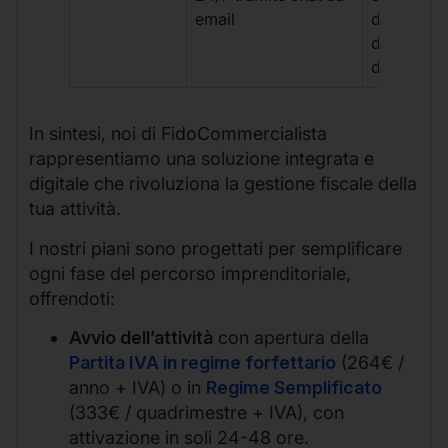
email
disponibil
durante gli
d’ufficio.
In sintesi, noi di FidoCommercialista
rappresentiamo una soluzione integrata e
digitale che rivoluziona la gestione fiscale della
tua attività.
I nostri piani sono progettati per semplificare
ogni fase del percorso imprenditoriale,
offrendoti:
Avvio dell’attività
con apertura della
Partita IVA in regime forfettario
(264€ /
anno + IVA) o in
Regime Semplificato
(333€ / quadrimestre + IVA), con
attivazione in soli 24-48 ore.