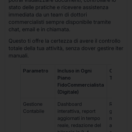
stato delle pratiche e ricevere assistenza
immediata da un team di dottori
commercialisti sempre disponibile tramite
chat, email e in chiamata.
Questo ti offre la certezza di avere il controllo
totale della tua attività, senza dover gestire iter
manuali.
Parametro
Incluso in Ogni
Commerci
Piano
Tradizion
FidoCommercialista
(Digitale)
Gestione
Dashboard
Report car
Contabile
interattiva, report
gestione
aggiornati in tempo
manuale,
reale, redazione del
aggiornam