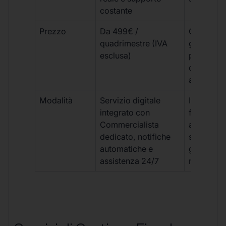
costante
Prezzo
Da 499€ /
Costi varia
quadrimestre (IVA
generalm
esclusa)
più elevat
ogni
adempim
Modalità
Servizio digitale
Iter
integrato con
framment
Commercialista
appuntame
dedicato, notifiche
studio e
automatiche e
gestione
assistenza 24/7
manuale