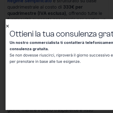
Regime Semplificato
è strutturato su base
quadrimestrale al costo di
333€ per
quadrimestre (IVA esclusa)
, offrendo tutte le
funzionalità avanzate necessarie per gestire un
business in crescita.
Ottieni la tua consulenza grat
Un nostro commercialista ti contatterà telefonicame
consulenza gratuita.
Se non dovesse riuscirci, riproverà il giorno successivo e
per prenotare in base alle tue esigenze.
I vantaggi della nostra soluzione sono evidenti:
il processo completamente digitale riduce i
tempi di attivazione da settimane a pochi
giorni, mentre il costo trasparente e fisso