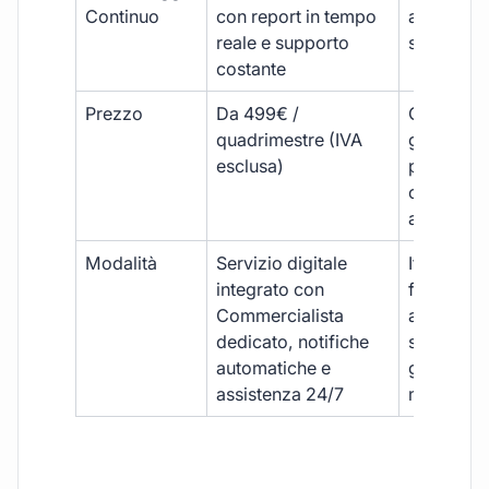
Continuo
con report in tempo
aggiorna
reale e supporto
sporadici
costante
Prezzo
Da 499€ /
Costi varia
quadrimestre (IVA
generalm
esclusa)
più elevat
ogni
adempim
Modalità
Servizio digitale
Iter
integrato con
framment
Commercialista
appuntame
dedicato, notifiche
studio e
automatiche e
gestione
assistenza 24/7
manuale