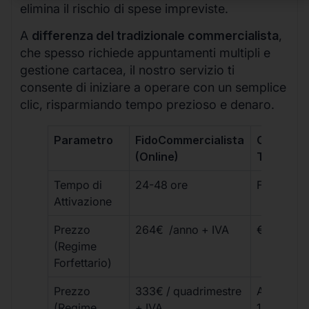
elimina il rischio di spese impreviste.
A
differenza del tradizionale commercialista
,
che spesso richiede appuntamenti multipli e
gestione cartacea, il nostro servizio ti
consente di iniziare a operare con un semplice
clic, risparmiando tempo prezioso e denaro.
Parametro
FidoCommercialista
Commerci
(Online)
Tradizion
Tempo di
24-48 ore
Fino a 30 
Attivazione
Prezzo
264€ /anno + IVA
€500 – €
(Regime
Forfettario)
Prezzo
333€ / quadrimestre
A partire 
(Regime
+ IVA
1800 € + 