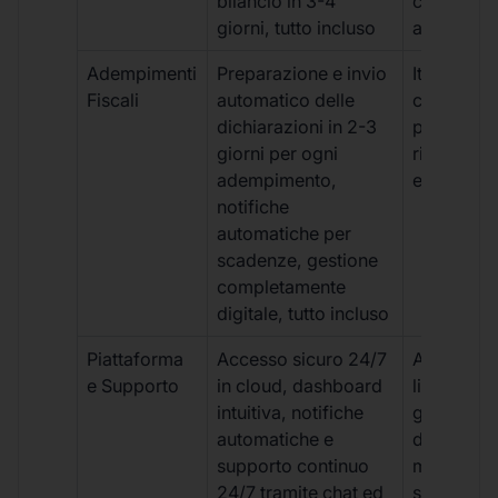
bilancio in 3-4
con ritardi
giorni, tutto incluso
aggiuntivi
Adempimenti
Preparazione e invio
Iter manua
Fiscali
automatico delle
costi aggi
dichiarazioni in 2-3
per ogni p
giorni per ogni
rischio di 
adempimento,
e dimenti
notifiche
automatiche per
scadenze, gestione
completamente
digitale, tutto incluso
Piattaforma
Accesso sicuro 24/7
Accesso
e Supporto
in cloud, dashboard
limitato,
intuitiva, notifiche
gestione
automatiche e
document
supporto continuo
manuale,
24/7 tramite chat ed
supporto