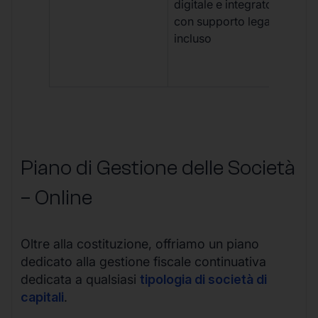
digitale e integrato,
fra
con supporto legale
doc
incluso
car
app
mul
Piano di Gestione delle Società
– Online
Oltre alla costituzione, offriamo un piano
dedicato alla gestione fiscale continuativa
dedicata a qualsiasi
tipologia di società di
capitali
.