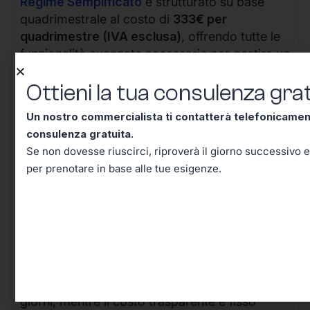
Regime Semplificato
è strutturato su base
quadrimestrale al costo di
333€ per
quadrimestre (IVA esclusa)
, offrendo tutte le
funzionalità avanzate necessarie per gestire un
business in crescita.
Ottieni la tua consulenza grat
Un nostro commercialista ti contatterà telefonicame
consulenza gratuita.
Se non dovesse riuscirci, riproverà il giorno successivo e
per prenotare in base alle tue esigenze.
I vantaggi della nostra soluzione sono evidenti:
il processo completamente digitale riduce i
tempi di attivazione da settimane a pochi
giorni, mentre il costo trasparente e fisso