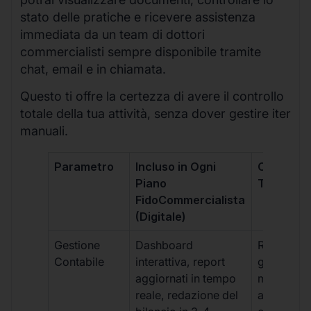
stato delle pratiche e ricevere assistenza
immediata da un team di dottori
commercialisti sempre disponibile tramite
chat, email e in chiamata.
Questo ti offre la certezza di avere il controllo
totale della tua attività, senza dover gestire iter
manuali.
Parametro
Incluso in Ogni
Commerci
Piano
Tradizion
FidoCommercialista
(Digitale)
Gestione
Dashboard
Report car
Contabile
interattiva, report
gestione
aggiornati in tempo
manuale,
reale, redazione del
aggiornam