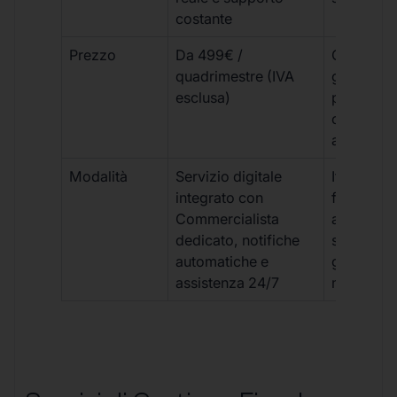
costante
Prezzo
Da 499€ /
Costi varia
quadrimestre (IVA
generalm
esclusa)
più elevat
ogni
adempim
Modalità
Servizio digitale
Iter
integrato con
framment
Commercialista
appuntame
dedicato, notifiche
studio e
automatiche e
gestione
assistenza 24/7
manuale