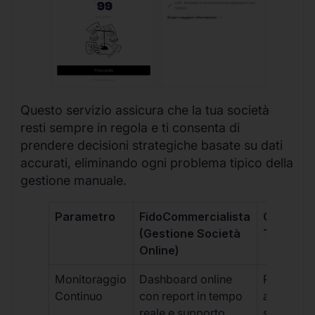
Questo servizio assicura che la tua società
resti sempre in regola e ti consenta di
prendere decisioni strategiche basate su dati
accurati, eliminando ogni problema tipico della
gestione manuale.
Parametro
FidoCommercialista
Commerci
(Gestione Società
Tradizion
Online)
Monitoraggio
Dashboard online
Report ma
Continuo
con report in tempo
aggiorna
reale e supporto
sporadici