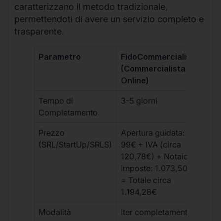
caratterizzano il metodo tradizionale,
permettendoti di avere un servizio completo e
trasparente.
Parametro
FidoCommercialista
Com
(Commercialista
Tra
Online)
Tempo di
3-5 giorni
10-
Completamento
Prezzo
Apertura guidata:
€10
(SRL/StartUp/SRLS)
99€ + IVA (circa
+ s
120,78€) + Notaio e
ext
Imposte: 1.073,50€
= Totale circa
1.194,28€
Modalità
Iter completamente
Iter