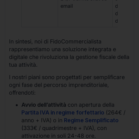
email
disponibil
durante gli
d’ufficio.
In sintesi, noi di FidoCommercialista
rappresentiamo una soluzione integrata e
digitale che rivoluziona la gestione fiscale della
tua attività.
I nostri piani sono progettati per semplificare
ogni fase del percorso imprenditoriale,
offrendoti:
Avvio dell’attività
con apertura della
Partita IVA in regime forfettario
(264€ /
anno + IVA) o in
Regime Semplificato
(333€ / quadrimestre + IVA), con
attivazione in soli 24-48 ore.