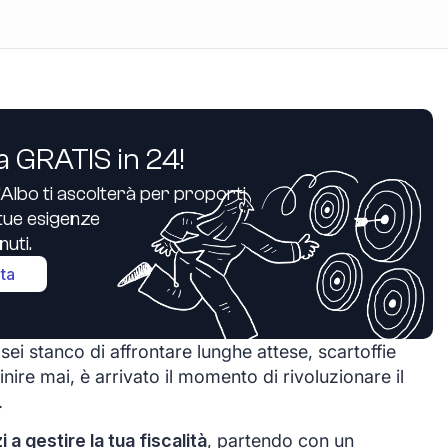
a GRATIS in 24!
’Albo ti ascolterà per proporti
e tue esigenze
uti.
ita
ei stanco di affrontare lunghe attese, scartoffie
inire mai, è arrivato il momento di rivoluzionare il
.
zi a gestire la tua fiscalità
, partendo con un