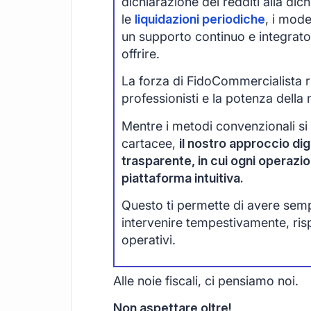
dichiarazione dei redditi alla di
le
liquidazioni periodiche
, i mode
un supporto continuo e integrato
offrire.
La forza di FidoCommercialista ri
professionisti e la potenza della 
Mentre i metodi convenzionali si
cartacee,
il nostro approccio digi
trasparente, in cui ogni operazi
piattaforma intuitiva.
Questo ti permette di avere sempre
intervenire tempestivamente, ri
operativi.
Alle noie fiscali, ci pensiamo noi.
Non aspettare oltre!