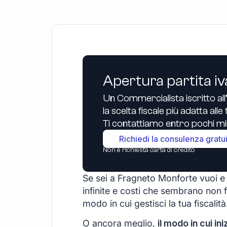
Apertura partita iv
Un Commercialista iscritto all
la scelta fiscale più adatta all
Ti contattiamo entro pochi min
Richiedi la consulenza gratu
Non è richiesta carta di credito
Se sei a Fragneto Monforte vuoi e s
infinite e costi che sembrano non f
modo in cui gestisci la tua fiscalità
O ancora meglio,
il modo in cui ini