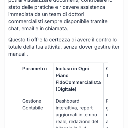
stato delle pratiche e ricevere assistenza
immediata da un team di dottori
commercialisti sempre disponibile tramite
chat, email e in chiamata.
Questo ti offre la certezza di avere il controllo
totale della tua attività, senza dover gestire iter
manuali.
Parametro
Incluso in Ogni
Commerci
Piano
Tradizion
FidoCommercialista
(Digitale)
Gestione
Dashboard
Report car
Contabile
interattiva, report
gestione
aggiornati in tempo
manuale,
reale, redazione del
aggiornam