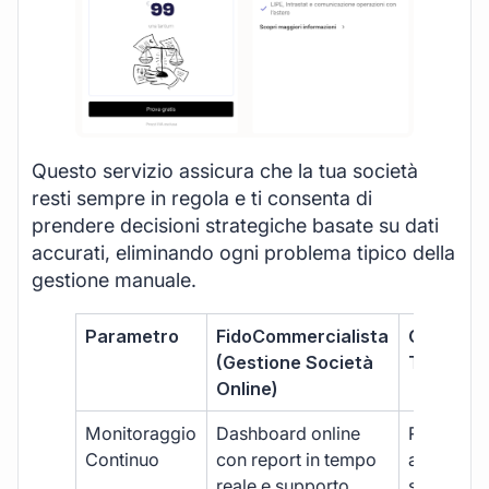
Questo servizio assicura che la tua società
resti sempre in regola e ti consenta di
prendere decisioni strategiche basate su dati
accurati, eliminando ogni problema tipico della
gestione manuale.
Parametro
FidoCommercialista
Commerci
(Gestione Società
Tradizion
Online)
Monitoraggio
Dashboard online
Report ma
Continuo
con report in tempo
aggiorna
reale e supporto
sporadici