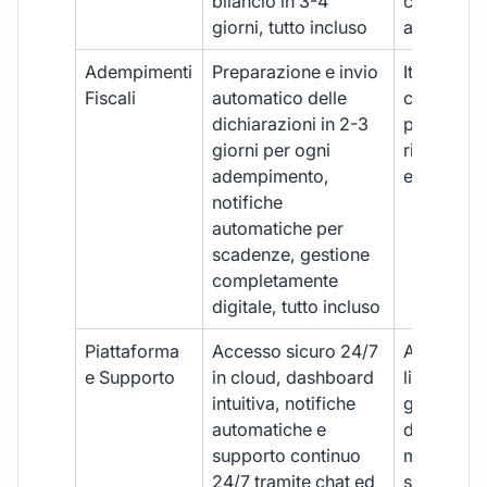
bilancio in 3-4
con ritardi
giorni, tutto incluso
aggiuntivi
Adempimenti
Preparazione e invio
Iter manua
Fiscali
automatico delle
costi aggi
dichiarazioni in 2-3
per ogni p
giorni per ogni
rischio di 
adempimento,
e dimenti
notifiche
automatiche per
scadenze, gestione
completamente
digitale, tutto incluso
Piattaforma
Accesso sicuro 24/7
Accesso
e Supporto
in cloud, dashboard
limitato,
intuitiva, notifiche
gestione
automatiche e
document
supporto continuo
manuale,
24/7 tramite chat ed
supporto