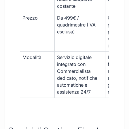
costante
Prezzo
Da 499€ /
Costi varia
quadrimestre (IVA
generalm
esclusa)
più elevat
ogni
adempim
Modalità
Servizio digitale
Iter
integrato con
framment
Commercialista
appuntame
dedicato, notifiche
studio e
automatiche e
gestione
assistenza 24/7
manuale