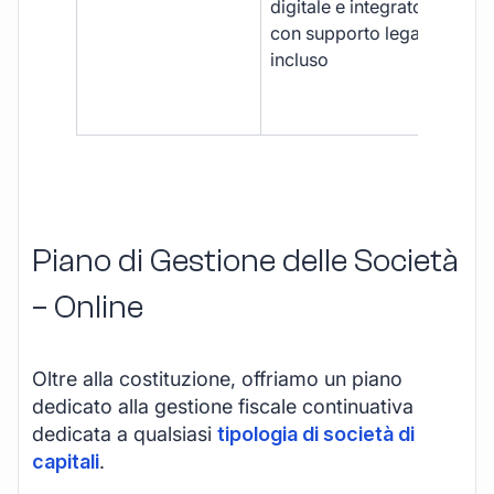
digitale e integrato,
fra
con supporto legale
doc
incluso
car
app
mul
Piano di Gestione delle Società
– Online
Oltre alla costituzione, offriamo un piano
dedicato alla gestione fiscale continuativa
dedicata a qualsiasi
tipologia di società di
capitali
.