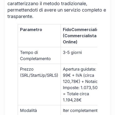
caratterizzano il metodo tradizionale,
permettendoti di avere un servizio completo e
trasparente.
Parametro
FidoCommercialista
Com
(Commercialista
Tra
Online)
Tempo di
3-5 giorni
10-
Completamento
Prezzo
Apertura guidata:
€10
(SRL/StartUp/SRLS)
99€ + IVA (circa
+ s
120,78€) + Notaio e
ext
Imposte: 1.073,50€
= Totale circa
1.194,28€
Modalità
Iter completamente
Iter