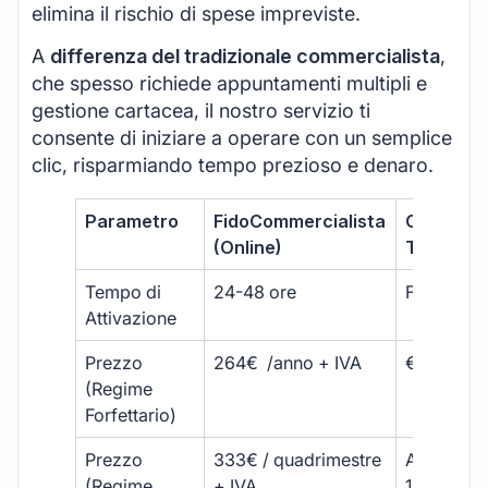
elimina il rischio di spese impreviste.
A
differenza del tradizionale commercialista
,
che spesso richiede appuntamenti multipli e
gestione cartacea, il nostro servizio ti
consente di iniziare a operare con un semplice
clic, risparmiando tempo prezioso e denaro.
Parametro
FidoCommercialista
Commerci
(Online)
Tradizion
Tempo di
24-48 ore
Fino a 30 
Attivazione
Prezzo
264€ /anno + IVA
€500 – €
(Regime
Forfettario)
Prezzo
333€ / quadrimestre
A partire 
(Regime
+ IVA
1800 € + 