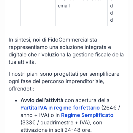
email
disponibil
durante gli
d’ufficio.
In sintesi, noi di FidoCommercialista
rappresentiamo una soluzione integrata e
digitale che rivoluziona la gestione fiscale della
tua attività.
I nostri piani sono progettati per semplificare
ogni fase del percorso imprenditoriale,
offrendoti:
Avvio dell’attività
con apertura della
Partita IVA in regime forfettario
(264€ /
anno + IVA) o in
Regime Semplificato
(333€ / quadrimestre + IVA), con
attivazione in soli 24-48 ore.