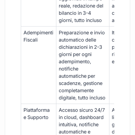
reale, redazione del
aggiornam
bilancio in 3-4
con ritardi
giorni, tutto incluso
aggiuntivi
Adempimenti
Preparazione e invio
Iter manua
Fiscali
automatico delle
costi aggi
dichiarazioni in 2-3
per ogni p
giorni per ogni
rischio di 
adempimento,
e dimenti
notifiche
automatiche per
scadenze, gestione
completamente
digitale, tutto incluso
Piattaforma
Accesso sicuro 24/7
Accesso
e Supporto
in cloud, dashboard
limitato,
intuitiva, notifiche
gestione
automatiche e
document