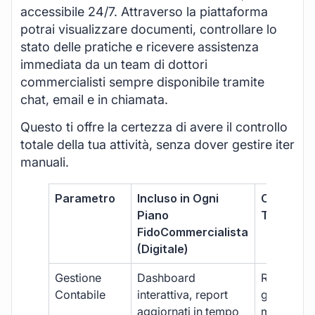
accessibile 24/7. Attraverso la piattaforma
potrai visualizzare documenti, controllare lo
stato delle pratiche e ricevere assistenza
immediata da un team di dottori
commercialisti sempre disponibile tramite
chat, email e in chiamata.
Questo ti offre la certezza di avere il controllo
totale della tua attività, senza dover gestire iter
manuali.
Parametro
Incluso in Ogni
Commerci
Piano
Tradizion
FidoCommercialista
(Digitale)
Gestione
Dashboard
Report car
Contabile
interattiva, report
gestione
aggiornati in tempo
manuale,