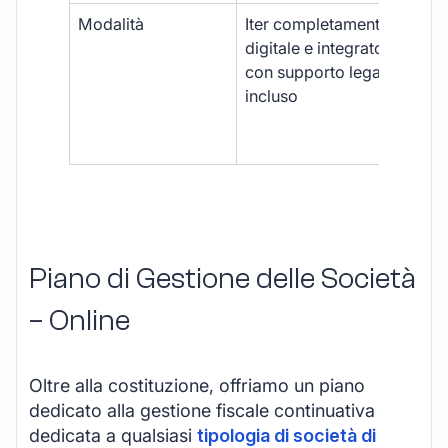
Modalità
Iter completamente
Iter
digitale e integrato,
fra
con supporto legale
doc
incluso
car
app
mul
Piano di Gestione delle Società
– Online
Oltre alla costituzione, offriamo un piano
dedicato alla gestione fiscale continuativa
dedicata a qualsiasi
tipologia di società di