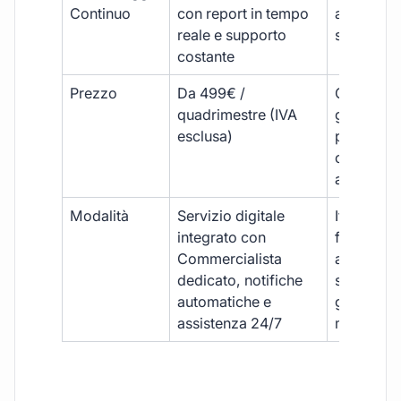
Continuo
con report in tempo
aggiorna
reale e supporto
sporadici
costante
Prezzo
Da 499€ /
Costi varia
quadrimestre (IVA
generalm
esclusa)
più elevat
ogni
adempim
Modalità
Servizio digitale
Iter
integrato con
framment
Commercialista
appuntame
dedicato, notifiche
studio e
automatiche e
gestione
assistenza 24/7
manuale