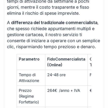
tempi di attivazione da settimane a pochi
giorni, mentre il costo trasparente e fisso
elimina il rischio di spese impreviste.
A
differenza del tradizionale commercialista
,
che spesso richiede appuntamenti multipli e
gestione cartacea, il nostro servizio ti
consente di iniziare a operare con un semplice
clic, risparmiando tempo prezioso e denaro.
Parametro
FidoCommercialista
Commerci
(Online)
Tradizion
Tempo di
24-48 ore
Fino a 30 
Attivazione
Prezzo
264€ /anno + IVA
€500 – €
(Regime
Forfettario)