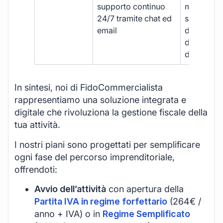
supporto continuo
manuale,
24/7 tramite chat ed
supporto
email
disponibil
durante gli
d’ufficio.
In sintesi, noi di FidoCommercialista
rappresentiamo una soluzione integrata e
digitale che rivoluziona la gestione fiscale della
tua attività.
I nostri piani sono progettati per semplificare
ogni fase del percorso imprenditoriale,
offrendoti:
Avvio dell’attività
con apertura della
Partita IVA in regime forfettario
(264€ /
anno + IVA) o in
Regime Semplificato