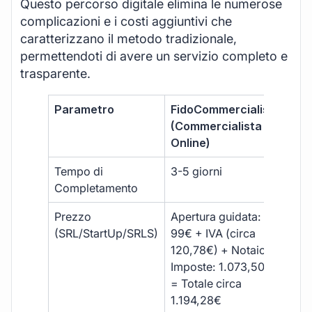
Questo percorso digitale elimina le numerose
complicazioni e i costi aggiuntivi che
caratterizzano il metodo tradizionale,
permettendoti di avere un servizio completo e
trasparente.
Parametro
FidoCommercialista
Com
(Commercialista
Tra
Online)
Tempo di
3-5 giorni
10-
Completamento
Prezzo
Apertura guidata:
€10
(SRL/StartUp/SRLS)
99€ + IVA (circa
+ s
120,78€) + Notaio e
ext
Imposte: 1.073,50€
= Totale circa
1.194,28€