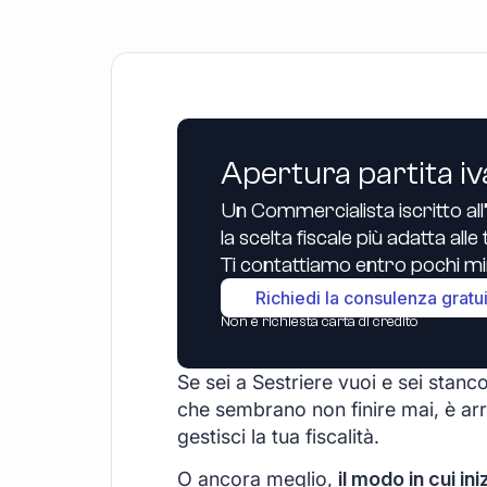
Apertura partita iv
Un Commercialista iscritto all
la scelta fiscale più adatta all
Ti contattiamo entro pochi min
Richiedi la consulenza gratu
Non è richiesta carta di credito
Se sei a Sestriere vuoi e sei stanco
che sembrano non finire mai, è arr
gestisci la tua fiscalità.
O ancora meglio,
il modo in cui ini