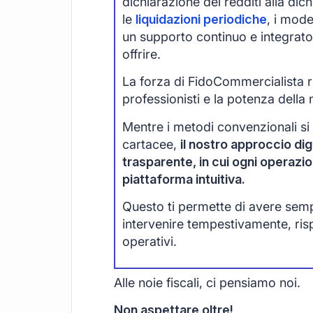
dichiarazione dei redditi alla di
le
liquidazioni periodiche
, i mode
un supporto continuo e integrato
offrire.
La forza di FidoCommercialista ri
professionisti e la potenza della 
Mentre i metodi convenzionali si
cartacee,
il nostro approccio digi
trasparente, in cui ogni operazi
piattaforma intuitiva.
Questo ti permette di avere sempre
intervenire tempestivamente, ri
operativi.
Alle noie fiscali, ci pensiamo noi.
Non aspettare oltre!