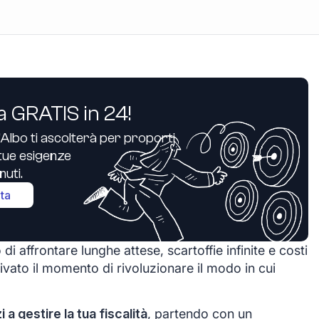
a GRATIS in 24!
’Albo ti ascolterà per proporti
e tue esigenze
uti.
ita
 di affrontare lunghe attese, scartoffie infinite e costi
ivato il momento di rivoluzionare il modo in cui
zi a gestire la tua fiscalità
, partendo con un